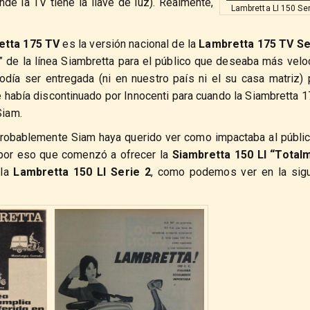
de la TV tiene la llave de luz). Realmente,
Lambretta LI 150 Ser
etta 175 TV
es la versión nacional de la
Lambretta 175 TV Se
” de la línea Siambretta para el público que deseaba más velo
odía ser entregada (ni en nuestro país ni el su casa matriz) 
se había discontinuado por Innocenti para cuando la Siambretta 
Siam.
robablemente Siam haya querido ver como impactaba al públi
 por eso que comenzó a ofrecer la
Siambretta 150 LI “Total
 la
Lambretta 150 LI Serie 2
, como podemos ver en la sigu