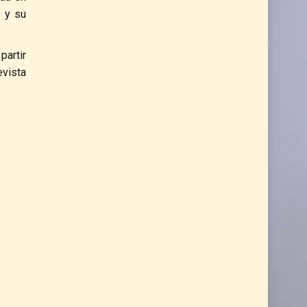
s y su
partir
evista