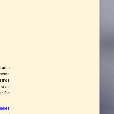
traron
lmente
stros
 si se
salían
uales