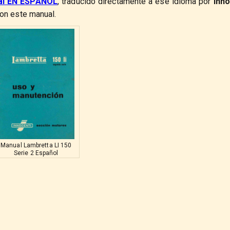
nal EN ESPAÑOL
, traducido directamente a ese idioma por
Inno
con este manual.
Manual Lambretta LI 150
Serie 2 Español