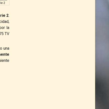
ie 2
rie 2
.
cidad,
por la
175 TV
co una
mente
iente