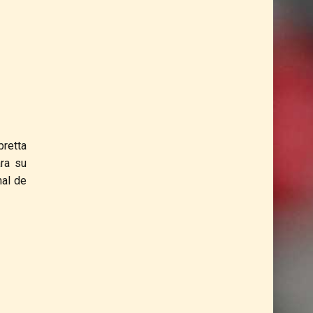
bretta
ra su
nal de