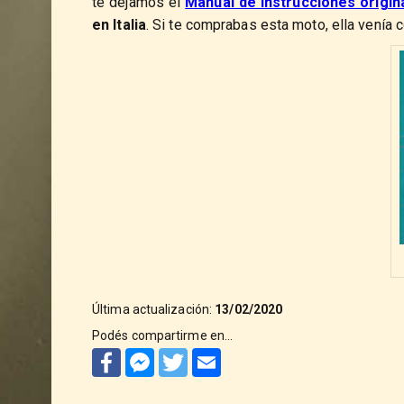
te dejamos el
Manual de Instrucciones origi
en Italia
. Si te comprabas esta moto, ella venía 
Última actualización:
13/02/2020
Podés compartirme en...
Facebook
Facebook
Twitter
Email
Messenger