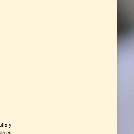
ulio
y
da en